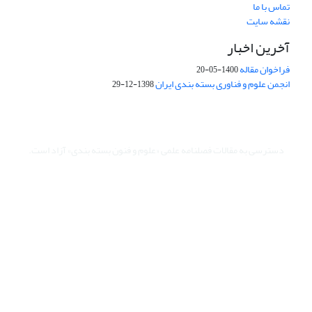
تماس با ما
نقشه سایت
آخرین اخبار
فراخوان مقاله
1400-05-20
انجمن علوم و فناوری بسته بندی ایران
1398-12-29
دسترسی به مقالات فصلنامه علمی «علوم و فنون بسته بندی» آزاد است.
این نشریه تحت مجوز Creative Commons ارجاع 4.0 بین المللی قرار
دارد.
The journal is licensed under Creative Commons Attribution 4.0
International license (CC BY 4.0).