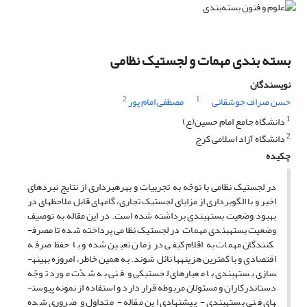
بسته بندی مهمات و لجستیک نظامی
نویسندگان
2
1
حسن صراف جوشقانی
مصطفی امام پور
1
دانشگاه جامع امام حسین(ع)
2
دانشگاه آزاد اسلامی کرج
چکیده
در لجستیک نظامی با توجّه به تجربیات و بهره­برداری از نتایج نبردهای
اخیر و با الگوبرداری از مزایای لجستیک تجاری، گام­های قابل ملاحظه­ای در
بهبود وضعیت بسته­بندی برداشته شده است. در این مقاله به توصیف
وضعیت بسته­بندی مهمات در لجستیک نظامی پرداخته شده تا مصرف­
کنندگان مهمات به اقلام کیفی در زمان تعیین شده و با حفظ صرفه
اقتصادی و با کمترین هزینه­ها نائل شوند. به همین خاطر، امروزه بهینه­
سازی بسته­بندی با معیارهای لجستیکی و فنی به شدّت مورد توجّه
دست­اندرکاران و مسئولان مربوطه قرار دارد و استفاده از نمونه پیوست­
های فنی بسته­بندی - پیشنهادی این مقاله - متداول و ضروری شده