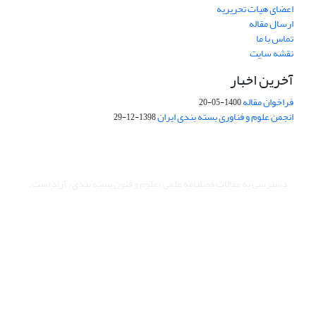
اعضای هیات تحریریه
ارسال مقاله
تماس با ما
نقشه سایت
آخرین اخبار
فراخوان مقاله
1400-05-20
انجمن علوم و فناوری بسته بندی ایران
1398-12-29
دسترسی به مقالات فصلنامه علمی «علوم و فنون بسته بندی» آزاد است.
این نشریه تحت مجوز Creative Commons ارجاع 4.0 بین المللی قرار
دارد.