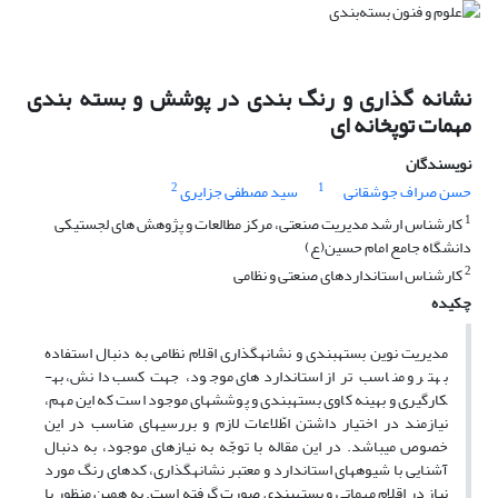
نشانه گذاری و رنگ بندی در پوشش و بسته بندی
مهمات توپخانه ای
نویسندگان
2
1
حسن صراف جوشقانی
سید مصطفی جزایری
1
کارشناس ارشد مدیریت صنعتی، مرکز مطالعات و پژوهش های لجستیکی
دانشگاه جامع امام حسین(ع)
2
کارشناس استانداردهای صنعتی و نظامی
چکیده
مدیریت نوین بسته­بندی و نشانه­گذاری اقلام نظامی به دنبال استفاده
بهتر و مناسب تر از استانداردهای موجود، جهت کسب دانش، به­
کارگیری و بهینه کاوی بسته­بندی و پوشش­های موجود است که این مهم،
نیازمند در اختیار داشتن اطّلاعات لازم و بررسی­های مناسب در این
خصوص می­باشد. در این مقاله با توجّه به نیازهای موجود، به دنبال
آشنایی با شیوه­های استاندارد و معتبر نشانه­گذاری، کدهای رنگ مورد
نیاز در اقلام مهماتی و بسته­بندی صورت گرفته است. به همین منظور با