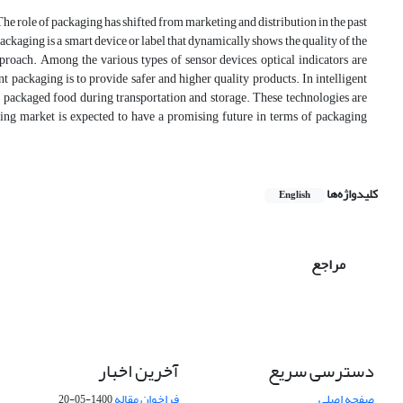
e role of packaging has shifted from marketing and distribution in the past
ackaging is a smart device or label that dynamically shows the quality of the
pproach
. Among the various types of sensor devices,
optical indicators
are
nt
packaging is to provide safer and higher quality products. In intelligent
f packaged food during transportation and storage. These technologies are
ng market is expected to have a promising future in terms of packaging
کلیدواژه‌ها
English
مراجع
دسترسی سریع
آخرین اخبار
صفحه اصلی
فراخوان مقاله
1400-05-20