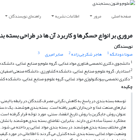
صفحه اصلی
مرور
اطلاعات نشریه
راهنمای نویسندگان
مروری بر انواع حسگرها و کاربرد آن ها در طراحی بسته ب
نویسندگان
3
2
1
صونا دودانگه
هاجر شکرچی زاده
صابر امیری
1
دانشجوی دکتری تخصصی فناوری موادغذایی، گروه علوم و صنایع غذایی، دانشکده
2
استادیار، گروه علوم و صنایع غذایی، دانشکده کشاورزی، دانشگاه صنعتی اصفهان،
3
دکتری تخصصی بیوتکنولوژی مواد غذایی، گروه علوم و صنایع غذایی، دانشکده کشاو
چکیده
توسعه بسته بندی در پاسخ به کاهش نگرانی مصرف کنندگان در رابطه با ایمنی م
نیازهای صنعت غذا و خریداران تغییر یافته است. بسته بندی هوشمند، یک دس
عنوان روش جایگزین با روش تاریخ انقضاء سنتی، مورد توجّه قرار گرفته است
عملکرد نسبتاً ساده تری دارند. بنابراین، تقاضای بسته بندی هوشمند با نشا
های مختلف بسته بندی هوشمند در بسته بندی مواد غذایی پرداخته می شود. 
وضعیت موادغذایی بسته بندی شده کنترل می گردند تا اطلاعاتی در مورد کیفیت 