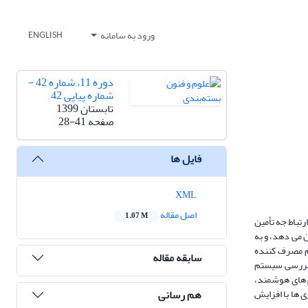
ورود به سامانه
ENGLISH
دوره 11، شماره 42 -
شماره پیاپی 42
تابستان 1399
صفحه
28-41
فایل ها
XML
اصل مقاله
1.07 M
تباط جه تأمین
 می دهد، و به
هم مصرف کننده
سابقه مقاله
ه بررسی سیستم
 های هوشمند،
هم رسانی
 ها با افزایش