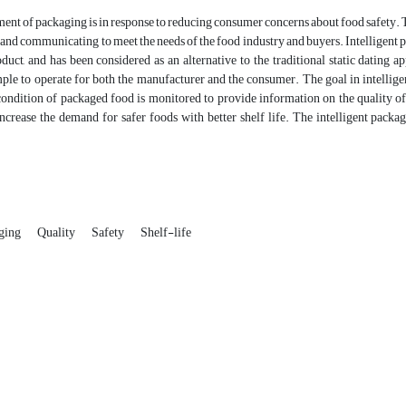
nt of packaging is in response to reducing consumer concerns about food safety. Th
and communicating to meet the needs of the food industry and buyers.
Intelligent
p
uct, and has been considered as an alternative to the traditional
static dating a
imple to operate for both the manufacturer and the consumer. The goal in
intellige
 condition of packaged food is monitored to provide information on the quality o
increase the demand for safer foods with better shelf life. The
intelligent
packagi
aging
Quality
Safety
Shelf-life