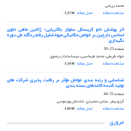
محمد زریابی
مشاهده مقاله
اصل مقاله
1.27 M
اثر پوشش نانو کریستال سلولز باکتریایی- ژلاتین ماهی حاوی
اسانس دارچین بر خواص مکانیکی میوه شلیل رقم ردگلد طی دوره
نگهداری
صفحه
23-30
جواد طریقی، محمد طهماسبی، مهساسادات رضوی
مشاهده مقاله
اصل مقاله
1.14 M
شناسایی و رتبه بندی عوامل مؤثر بر رقابت پذیری شرکت های
تولید کننده کاغذهای بسته بندی
صفحه
31-44
آرزو بهفر، عباس تمجیدی، شادمان پورموسی
مشاهده مقاله
اصل مقاله
1.04 M
مروری