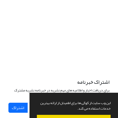
این نشریه تحت مجوز Creative Commons ارجاع 4.0 بین المللی قرار
دارد.
The journal is licensed under Creative Commons Attribution 4.0
International license (CC BY 4.0).
تب
عیت از قوانین کمیته اخلاق نشر
اشتراک خبرنامه
برای دریافت اخبار و اطلاعیه های مهم نشریه در خبرنامه نشریه مشترک
شوید.
این وب سایت از کوکی ها برای اطمینان از ارائه بهترین
اشتراک
خدمات استفاده می کند.